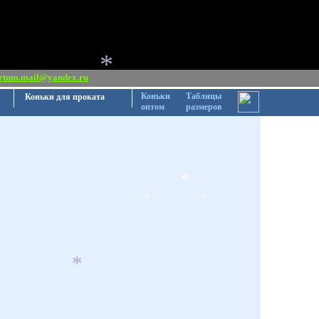
rtum.mail@yandex.ru
*
Коньки
Таблицы
Коньки для проката
оптом
размеров
*
*
*
*
*