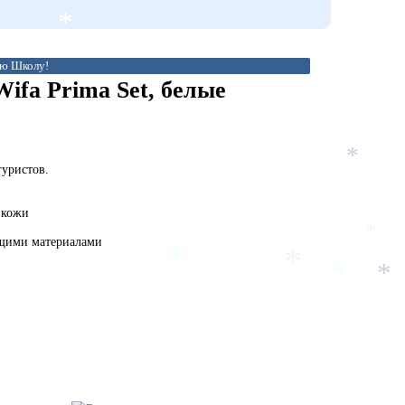
*
ю Школу!
ifa Prima Set, белые
уристов.
*
 кожи
ящими материалами
*
*
*
*
*
*