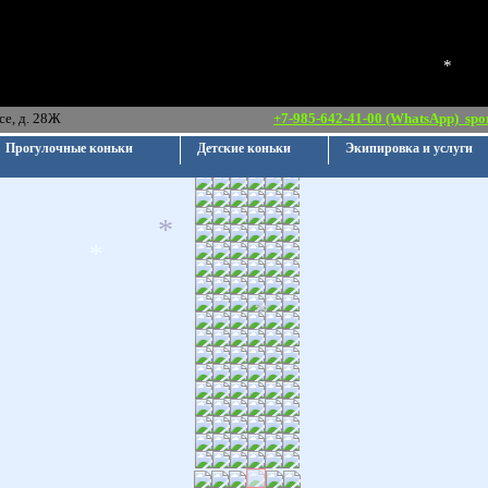
*
*
ршавское шоссе, д. 28Ж
+7-985-642-41-00 (WhatsApp)
spo
Прогулочные коньки
Детские коньки
Экипировка и услуги
*
*
*