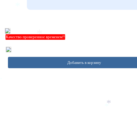
*
*
Качество проверенное временем!!
*
Добавить в корзину
*
*
*