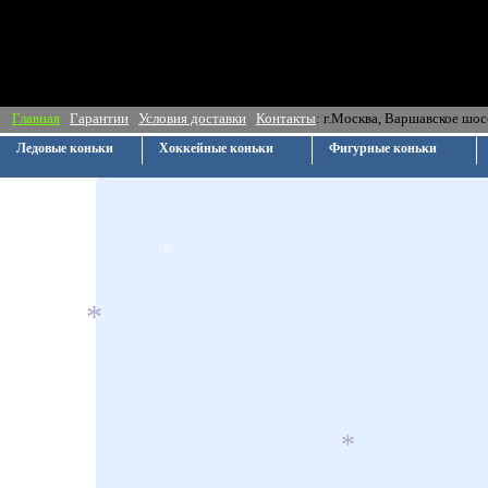
*
Главная
Гарантии
Условия доставки
Контакты
: г.Москва, Ва
Ледовые коньки
Хоккейные коньки
Фигурные коньки
*
*
*