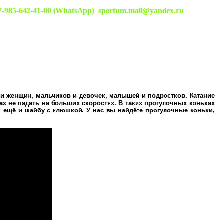
7-985-642-41-00 (WhatsApp)
sportum.mail@yandex.ru
и женщин, мальчиков и девочек, малышей и подростков. Катание
раз не падать на больших скоростях. В таких прогулочных коньках
м ещё и шайбу с клюшкой. У нас вы найдёте прогулочные коньки,