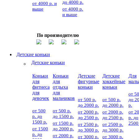
до 4000 р.
от 4000 р. и
выше
от 4000 р.
и выше
По производителю
Детские коньки
Детские коньки
Коньки
Коньки
Детские
Детские
Для
для
для
фигурные
хоккейные
мал
фитнеса
отдыха
коньки
коньки
для
для
от 50
девочек
мальчиков
от 500 р.
от 500 р.
до 2
до 2000 р.
до 2000 р.
р.
от 500
от 500 р.
от 2000 р.
от 2000 р.
от 2
р. до
до 1500 р.
до 2500 р.
до 2500 р.
р. до
1500 р.
от 1500 р.
2500
от 2500 р.
от 2500 р.
от 1500
до 2000 р.
до 3000 р.
до 3000 р.
р. до
от 2000 р.
от 3000 р.
от 3000 р.