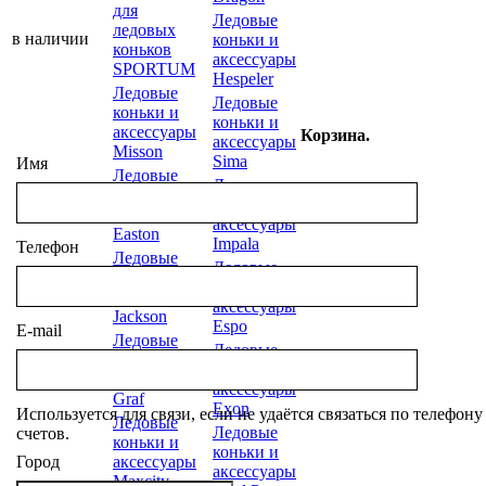
для
Ледовые
ледовых
в наличии
коньки и
коньков
аксессуары
SPORTUM
Hespeler
Ледовые
Ледовые
коньки и
коньки и
аксессуары
Корзина.
аксессуары
Misson
Sima
Имя
Ледовые
Ледовые
коньки и
коньки и
аксессуары
аксессуары
Easton
Impala
Телефон
Ледовые
Ледовые
коньки и
коньки и
аксессуары
аксессуары
Jackson
Espo
E-mail
Ледовые
Ледовые
коньки и
коньки и
аксессуары
аксессуары
Graf
Exon
Используется для связи, если не удаётся связаться по телефон
Ледовые
Ледовые
счетов.
коньки и
коньки и
Город
аксессуары
аксессуары
Maxcity