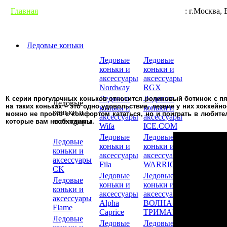
Главная
Гарантии
Условия доставки
Контакты
: г.М
Ледовые коньки
Ледовые
Ледовые
коньки и
коньки и
аксессуары
аксессуары
Nordway
RGX
Ледовые
Ледовые
К серии прогулочных коньков относится роликовый ботинок с п
Ледовые
на таких коньках – это одно удовольствие, лезвие у них хоккейн
коньки и
коньки и
коньки и
можно не просто с комфортом кататься, но и поиграть в любите
аксессуары
аксессуары
аксессуары
которые вам необходимы.
Wifa
ICE.COM
Ледовые
Ледовые
Ледовые
коньки и
коньки и
коньки и
аксессуары
аксессуары
аксессуары
Fila
WARRIOR
CK
Ледовые
Ледовые
Ледовые
коньки и
коньки и
коньки и
аксессуары
аксессуары
аксессуары
Alpha
ВОЛНА-
Flame
Caprice
ТРИМАРК
Ледовые
Ледовые
Ледовые