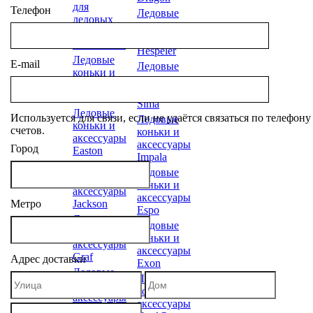
для
Телефон
Ледовые
ледовых
коньки и
коньков
аксессуары
SPORTUM
Hespeler
Ледовые
E-mail
Ледовые
коньки и
коньки и
аксессуары
аксессуары
Misson
Sima
Ледовые
Используется для связи, если не удаётся связаться по телефон
Ледовые
коньки и
счетов.
коньки и
аксессуары
аксессуары
Город
Easton
Impala
Ледовые
Ледовые
коньки и
коньки и
аксессуары
аксессуары
Метро
Jackson
Espo
Ледовые
Ледовые
коньки и
коньки и
аксессуары
аксессуары
Graf
Адрес доставки
Exon
Ледовые
Ледовые
коньки и
коньки и
аксессуары
аксессуары
Maxcity