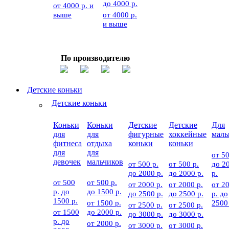
до 4000 р.
от 4000 р. и
выше
от 4000 р.
и выше
По производителю
Детские коньки
Детские коньки
Коньки
Коньки
Детские
Детские
Для
для
для
фигурные
хоккейные
мал
фитнеса
отдыха
коньки
коньки
для
для
от 50
девочек
мальчиков
от 500 р.
от 500 р.
до 2
до 2000 р.
до 2000 р.
р.
от 500
от 500 р.
от 2000 р.
от 2000 р.
от 2
р. до
до 1500 р.
до 2500 р.
до 2500 р.
р. до
1500 р.
от 1500 р.
2500
от 2500 р.
от 2500 р.
от 1500
до 2000 р.
до 3000 р.
до 3000 р.
р. до
от 2000 р.
от 3000 р.
от 3000 р.