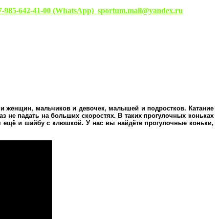
7-985-642-41-00 (WhatsApp)
sportum.mail@yandex.ru
и женщин, мальчиков и девочек, малышей и подростков. Катание
раз не падать на больших скоростях. В таких прогулочных коньках
м ещё и шайбу с клюшкой. У нас вы найдёте прогулочные коньки,