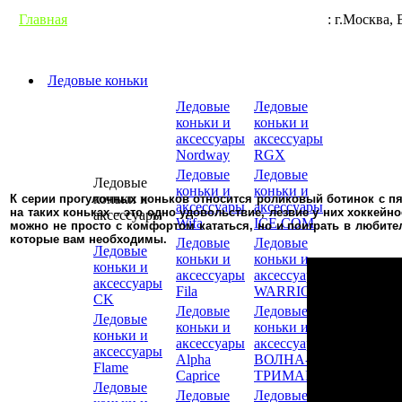
Главная
Гарантии
Условия доставки
Контакты
: г.М
Ледовые коньки
Ледовые
Ледовые
коньки и
коньки и
аксессуары
аксессуары
Nordway
RGX
Ледовые
Ледовые
Ледовые
коньки и
коньки и
коньки и
К серии прогулочных коньков относится роликовый ботинок с п
аксессуары
аксессуары
на таких коньках – это одно удовольствие, лезвие у них хоккейн
аксессуары
Wifa
ICE.COM
можно не просто с комфортом кататься, но и поиграть в любите
которые вам необходимы.
Ледовые
Ледовые
Ледовые
коньки и
коньки и
коньки и
аксессуары
аксессуары
аксессуары
Fila
WARRIOR
CK
Ледовые
Ледовые
Ледовые
коньки и
коньки и
коньки и
аксессуары
аксессуары
аксессуары
Alpha
ВОЛНА-
Flame
Caprice
ТРИМАРК
Ледовые
Ледовые
Ледовые