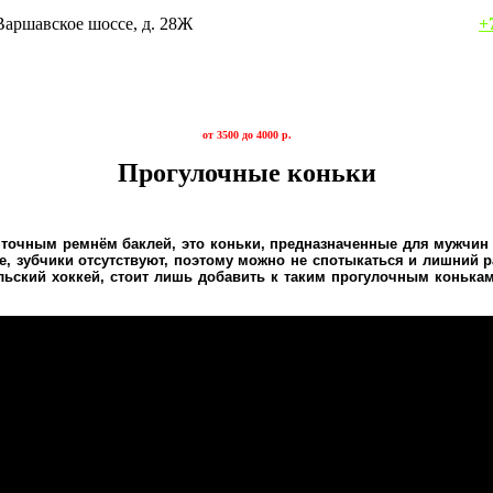
осква, Варшавское шоссе, д. 28Ж
+
от 3500 до 4000 р.
Прогулочные коньки
яточным ремнём баклей, это коньки, предназначенные для мужчин 
ое, зубчики отсутствуют, поэтому можно не спотыкаться и лишний 
льский хоккей, стоит лишь добавить к таким прогулочным конька