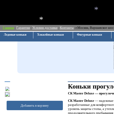
*
*
Главная
Гарантии
Условия доставки
Контакты
: г.Москва, Ва
Ледовые коньки
Хоккейные коньки
Фигурные коньки
Коньки прогул
СК Master Deluxe — прогулоч
СК Master Deluxe
— надежные п
разработанные для комфортног
Добавить в корзину
уровень защиты стопы, а утеп
продолжительного пребывания 