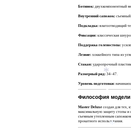
Ботинок:
двухкомпонентный мо
Внутренний сапожок:
съемный,
Подкладка:
влагоотводящий те
Фиксация:
классическая шнуро
Поддержка голеностопа:
усиле
Лезвие:
хоккейного типа из угл
Стакан:
ударопрочный пластик
Размерный ряд:
34–47.
*
Уровень подготовки:
начинающ
Философия модели
*
Master Deluxe
создан для тех, 
максимальную защиту стопы и с
съемным утепленным сапожком 
*
прокатного использования.