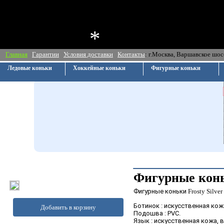
*
Главная
Гарантии
Условия доставки
Контакты
: г.Москва, Ва
Ледовые коньки
Хоккейные коньки
Фигурные коньки
Фигурные коньк
Фигурные коньки
Frosty Silver
Ботинок : искусственная кож
Добавить в корзину
Подошва : PVC.
Язык : искусственная кожа, 