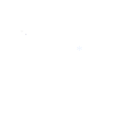
*
*
*
*