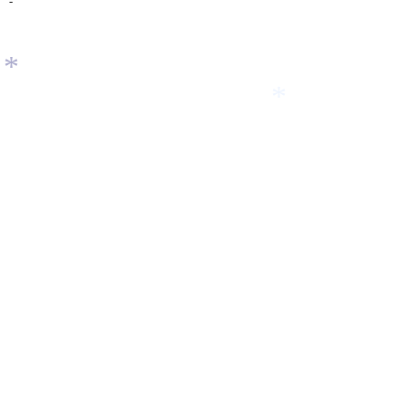
-
*
*