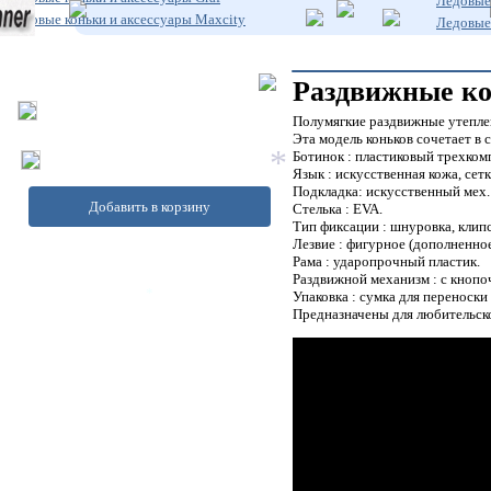
Ледовые 
Ледовые коньки и аксессуары Maxcity
Ледовые 
Раздвижные кон
Полумягкие раздвижные утепле
Эта модель коньков сочетает в 
*
Ботинок : пластиковый трехкомп
Язык : искусственная кожа, сет
Подкладка: искусственный мех.
*
Добавить в корзину
Стелька : EVA.
Тип фиксации : шнуровка, клипса
Лезвие : фигурное (дополненно
Рама : ударопрочный пластик.
Раздвижной механизм : с кнопоч
Упаковка : сумка для переноски
*
Предназначены для любительско