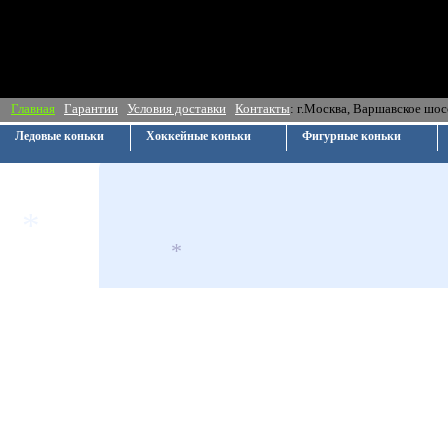
*
Главная
Гарантии
Условия доставки
Контакты
: г.Москва, Ва
Ледовые коньки
Хоккейные коньки
Фигурные коньки
*
*