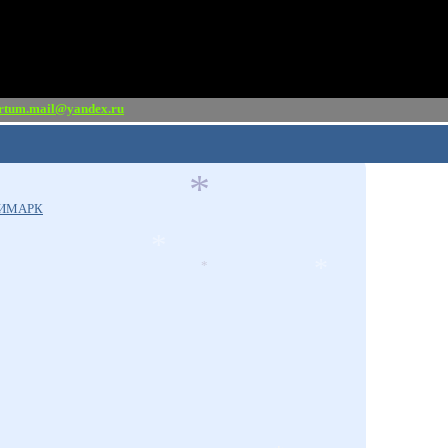
*
rtum.mail@yandex.ru
ТРИМАРК
*
*
*
*