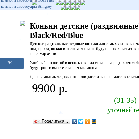
коньки и аксессуары Goal Pass
коньки и аксессуары Stingrey
*
*
Коньки детские (раздвижны
Black/Red/Blue
Детские раздвижные ледовые коньки
для самых активных ма
*
поддержка, ножки вашего малыша не будут проваливаться вовн
гипермаркетов.
Удобный и простой в использовании механизм раздвижения бо
будут рости вместе с вашим малышом.
*
Данная модель ледовых коньков рассчитына на массовое катан
9900 р.
(31-35) 
уточняйт
*
Поделиться…