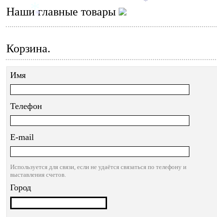
*
Наши главные товары
*
*
Корзина.
Имя
Телефон
E-mail
Используется для связи, если не удаётся связаться по телефону и
выставления счетов.
Город