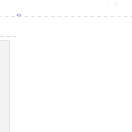
*
*
*
*