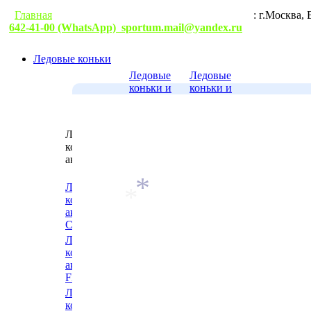
Главная
Гарантии
Условия доставки
Контакты
: г.М
*
642-41-00 (WhatsApp)
sportum.mail@yandex.ru
Ледовые коньки
Ледовые
Ледовые
коньки и
коньки и
аксессуары
аксессуары
Nordway
RGX
Ледовые
Ледовые
Ледовые
коньки и
коньки и
коньки и
аксессуары
аксессуары
аксессуары
Wifa
ICE.COM
Ледовые
Ледовые
Ледовые
коньки и
коньки и
коньки и
аксессуары
аксессуары
аксессуары
Fila
WARRIOR
CK
Ледовые
Ледовые
Ледовые
*
коньки и
коньки и
*
коньки и
аксессуары
аксессуары
аксессуары
Alpha
ВОЛНА-
Flame
Caprice
ТРИМАРК
Ледовые
Ледовые
Ледовые
коньки и