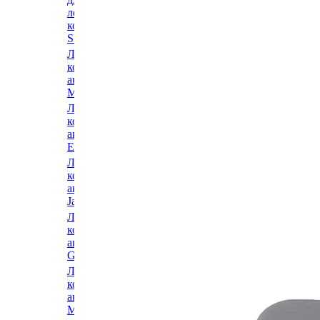
Ледовые
ледовых
коньки и
коньков
аксессуары
SPORTUM
Hespeler
Ледовые
Ледовые
коньки и
коньки и
аксессуары
аксессуары
Misson
Sima
Ледовые
Ледовые
коньки и
коньки и
аксессуары
аксессуары
Easton
Impala
Ледовые
Ледовые
коньки и
коньки и
аксессуары
аксессуары
Jackson
Espo
Ледовые
Ледовые
коньки и
коньки и
аксессуары
аксессуары
Graf
Exon
Ледовые
Ледовые
коньки и
коньки и
аксессуары
аксессуары
Maxcity
Goal Pass