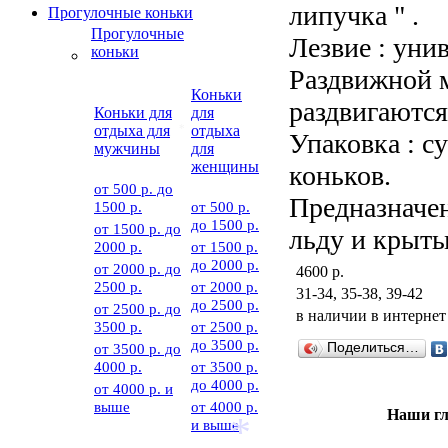
липучка " .
Прогулочные коньки
Прогулочные
Лезвие : уни
коньки
Раздвижной м
Коньки
раздвигаются 
Коньки для
для
отдыха для
отдыха
Упаковка : с
мужчины
для
*
женщины
коньков.
от 500 р. до
Предназначен
1500 р.
от 500 р.
до 1500 р.
от 1500 р. до
льду и крыты
2000 р.
от 1500 р.
до 2000 р.
от 2000 р. до
4600 р.
2500 р.
от 2000 р.
31-34, 35-38, 39-42
до 2500 р.
от 2500 р. до
в наличии в интернет
3500 р.
от 2500 р.
до 3500 р.
от 3500 р. до
Поделиться…
4000 р.
от 3500 р.
до 4000 р.
от 4000 р. и
выше
от 4000 р.
Наши г
и выше