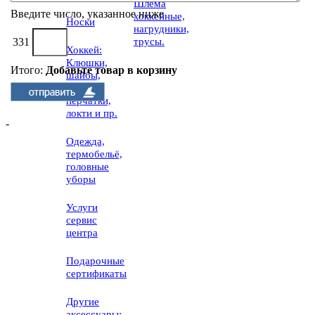
Шлема
Введите число, указанное ниже
хоккейные,
Носки
нагрудники,
трусы.
331
Хоккей:
Клюшки,
Итого:
Добавьте товар в корзину
шайбы,
щитки,
перчатки,
локти и пр.
-
Одежда,
термобельё,
головные
уборы
Услуги
сервис
центра
Подарочные
сертификаты
Другие
аксессуары: