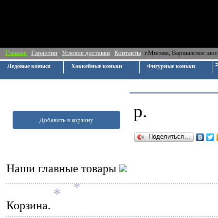
Главная
Гарантии
Условия доставки
Контакты
: г.Москва, Ва
Ледовые коньки
Хоккейные коньки
Фигурные коньки
р.
Добавить в корзину
Поделиться…
Наши главные товары
*
Корзина.
*