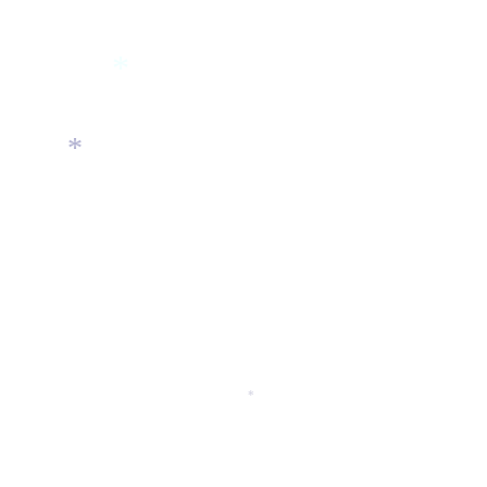
*
*
*
*