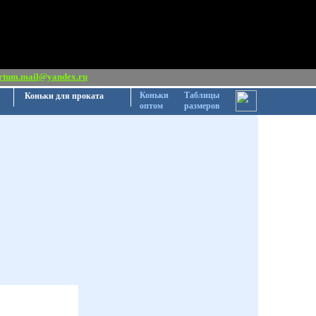
rtum.mail@yandex.ru
Коньки
Таблицы
Коньки для проката
оптом
размеров