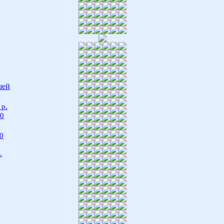
шей
 р.
00
0
.