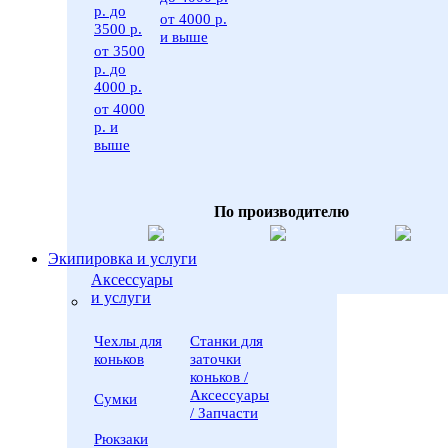
р. до
от 4000 р.
3500 р.
и выше
от 3500
р. до
4000 р.
от 4000
р. и
выше
По производителю
Экипировка и услуги
Аксессуары
и услуги
Чехлы для
Станки для
коньков
заточки
коньков /
Аксессуары
Сумки
/ Запчасти
Рюкзаки