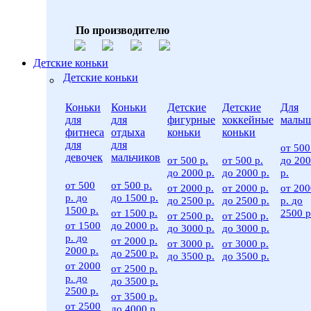
По производителю
Детские коньки
Детские коньки
Коньки
Коньки
Детские
Детские
Для
для
для
фигурные
хоккейные
малы
фитнеса
отдыха
коньки
коньки
для
для
от 500
девочек
мальчиков
от 500 р.
от 500 р.
до 20
до 2000 р.
до 2000 р.
р.
от 500
от 500 р.
от 2000 р.
от 2000 р.
от 200
р. до
до 1500 р.
до 2500 р.
до 2500 р.
р. до
1500 р.
от 1500 р.
2500 р
от 2500 р.
от 2500 р.
от 1500
до 2000 р.
до 3000 р.
до 3000 р.
р. до
от 2000 р.
от 3000 р.
от 3000 р.
2000 р.
до 2500 р.
до 3500 р.
до 3500 р.
от 2000
от 2500 р.
р. до
до 3500 р.
2500 р.
от 3500 р.
от 2500
до 4000 р.