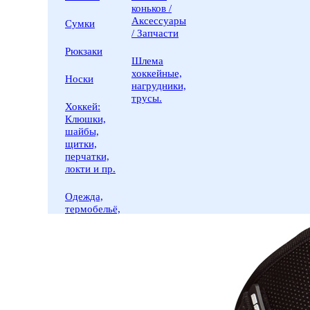
коньков /
Аксессуары
Сумки
/ Запчасти
Рюкзаки
Шлема
хоккейные,
Носки
нагрудники,
трусы.
Хоккей:
Клюшки,
шайбы,
щитки,
перчатки,
локти и пр.
Одежда,
термобельё,
головные
уборы
Услуги
сервис
центра