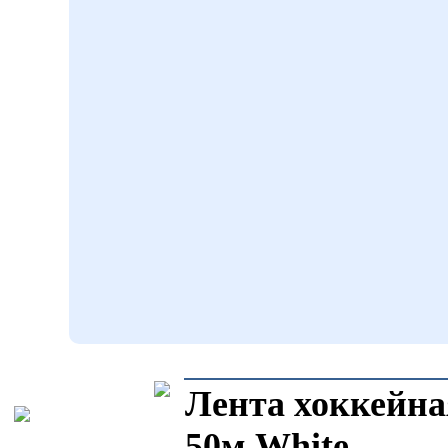
Лента хоккейн
50м White