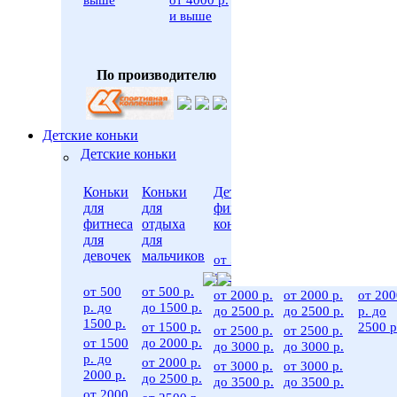
и выше
По производителю
Детские коньки
Детские коньки
Коньки
Коньки
Детские
Детские
Для
для
для
фигурные
хоккейные
малы
фитнеса
отдыха
коньки
коньки
для
для
от 500
девочек
мальчиков
от 500 р.
от 500 р.
до 20
до 2000 р.
до 2000 р.
р.
от 500
от 500 р.
от 2000 р.
от 2000 р.
от 200
р. до
до 1500 р.
до 2500 р.
до 2500 р.
р. до
1500 р.
от 1500 р.
2500 р
от 2500 р.
от 2500 р.
от 1500
до 2000 р.
до 3000 р.
до 3000 р.
р. до
от 2000 р.
от 3000 р.
от 3000 р.
2000 р.
до 2500 р.
до 3500 р.
до 3500 р.
от 2000