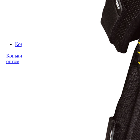
Подарочные
сертификаты
Другие
аксессуары:
шнурки,
конусы и пр.
Коньки для проката
Коньки
Таблицы
оптом
размеров