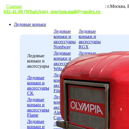
Главная
Гарантии
Условия доставки
Контакты
: г.М
642-41-00 (WhatsApp)
sportum.mail@yandex.ru
Ледовые коньки
Ледовые
Ледовые
коньки и
коньки и
аксессуары
аксессуары
Nordway
RGX
Ледовые
Ледовые
Ледовые
коньки и
коньки и
коньки и
аксессуары
аксессуары
аксессуары
Wifa
ICE.COM
Ледовые
Ледовые
Ледовые
коньки и
коньки и
коньки и
аксессуары
аксессуары
аксессуары
Fila
WARRIOR
CK
Ледовые
Ледовые
Ледовые
коньки и
коньки и
коньки и
аксессуары
аксессуары
аксессуары
Alpha
ВОЛНА-
Flame
Caprice
ТРИМАРК
Ледовые
Ледовые
Ледовые
коньки и