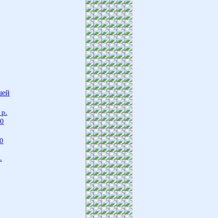
шей
 р.
00
0
.