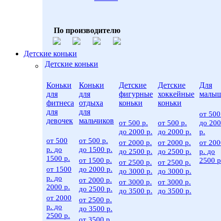
По производителю
Детские коньки
Детские коньки
Коньки
Коньки
Детские
Детские
Для
для
для
фигурные
хоккейные
малы
фитнеса
отдыха
коньки
коньки
для
для
от 500
девочек
мальчиков
от 500 р.
от 500 р.
до 20
до 2000 р.
до 2000 р.
р.
от 500
от 500 р.
от 2000 р.
от 2000 р.
от 200
р. до
до 1500 р.
до 2500 р.
до 2500 р.
р. до
1500 р.
от 1500 р.
2500 р
от 2500 р.
от 2500 р.
от 1500
до 2000 р.
до 3000 р.
до 3000 р.
р. до
от 2000 р.
от 3000 р.
от 3000 р.
2000 р.
до 2500 р.
до 3500 р.
до 3500 р.
от 2000
от 2500 р.
р. до
до 3500 р.
2500 р.
от 3500 р.