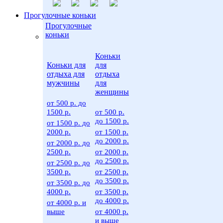
Прогулочные коньки
Прогулочные
коньки
Коньки
Коньки для
для
отдыха для
отдыха
мужчины
для
женщины
от 500 р. до
1500 р.
от 500 р.
до 1500 р.
от 1500 р. до
2000 р.
от 1500 р.
до 2000 р.
от 2000 р. до
2500 р.
от 2000 р.
до 2500 р.
от 2500 р. до
3500 р.
от 2500 р.
до 3500 р.
от 3500 р. до
4000 р.
от 3500 р.
до 4000 р.
от 4000 р. и
выше
от 4000 р.
и выше