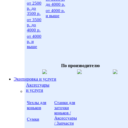
от 2500
до 4000 р.
р. до
от 4000 р.
3500 р.
и выше
от 3500
р. до
4000 р.
от 4000
р. и
выше
По производителю
Экипировка и услуги
Аксессуары
и услуги
Чехлы для
Станки для
коньков
заточки
коньков /
Аксессуары
Сумки
/ Запчасти