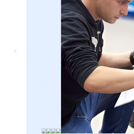
*
*
*
*