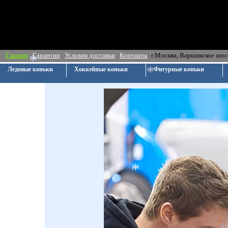
Главная
Гарантии
Условия доставки
Контакты
: г.Москва, Ва
Ледовые коньки
Хоккейные коньки
Фигурные коньки
*
*
*