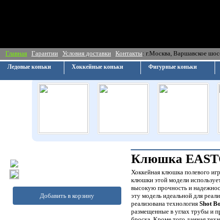
Главная
Гарантии
Условия доставки
Контакты
: г.Москва, Ва
Ледовые коньки
Хоккейные коньки
Фигурные коньки
Клюшка EASTO
Хоккейная клюшка полевого иг
клюшки этой модели используе
высокую прочность и надежно
Добавить в корзину
эту модель идеальной для реали
реализована технология
Shot B
размещенные в углах трубы и п
броска. Кроме того данная тех