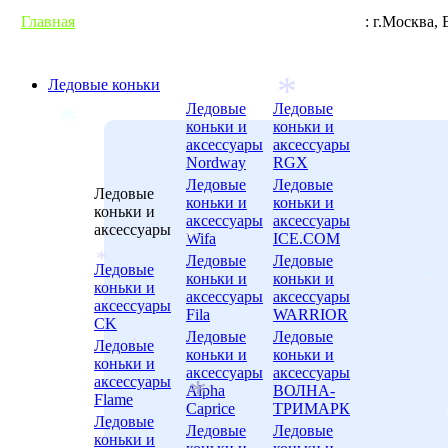
Главная
Гарантии
Условия доставки
Контакты
: г.М
Ледовые коньки
Ледовые
Ледовые
коньки и
коньки и
аксессуары
аксессуары
Nordway
RGX
Ледовые
Ледовые
*
Ледовые
коньки и
коньки и
коньки и
аксессуары
аксессуары
*
аксессуары
Wifa
ICE.COM
Ледовые
Ледовые
Ледовые
коньки и
коньки и
коньки и
*
аксессуары
аксессуары
аксессуары
Fila
WARRIOR
*
*
CK
Ледовые
Ледовые
Ледовые
коньки и
коньки и
коньки и
аксессуары
аксессуары
*
аксессуары
Alpha
ВОЛНА-
Flame
Caprice
ТРИМАРК
Ледовые
Ледовые
Ледовые
коньки и