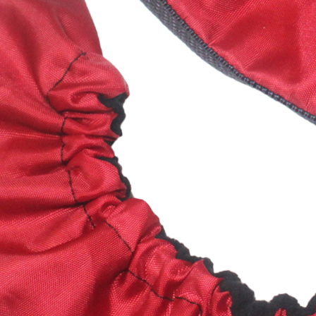
шей
 р.
00
0
.