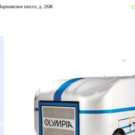
осква, Варшавское шоссе, д. 28Ж
+
*
*
*