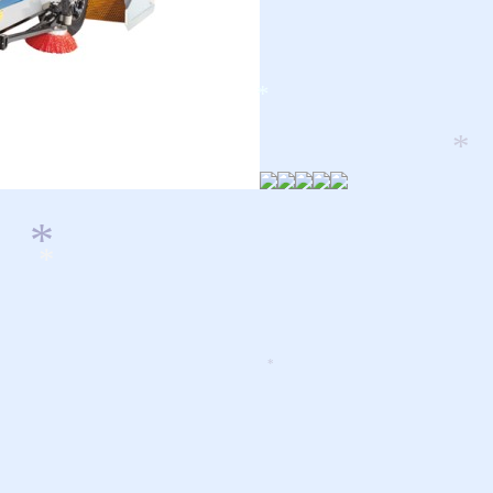
*
*
*
*
*