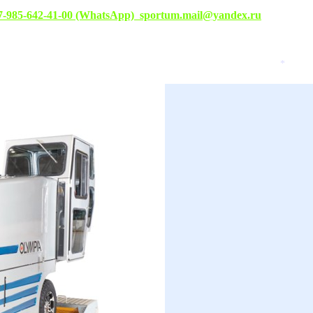
7-985-642-41-00 (WhatsApp)
sportum.mail@yandex.ru
*
*