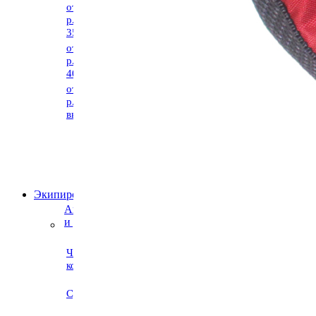
от 2500
до 4000 р.
р. до
от 4000 р.
3500 р.
и выше
от 3500
р. до
4000 р.
от 4000
р. и
выше
По производителю
Экипировка и услуги
Аксессуары
и услуги
Чехлы для
Станки для
коньков
заточки
коньков /
Аксессуары
Сумки
/ Запчасти