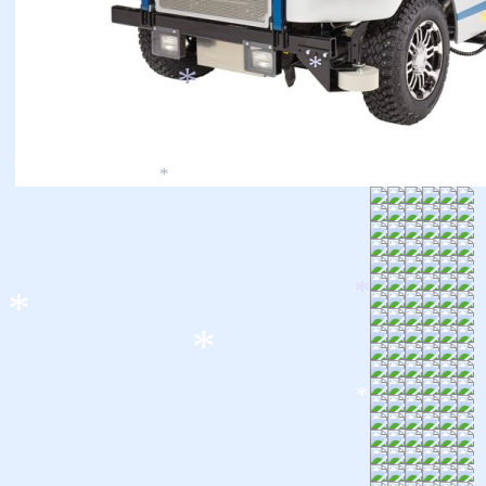
*
*
*
*
*
*
*
*
*
*