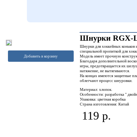
Шнурки RGX-LC
Шнурки для хоккейных коньков 
специальной пропиткой для хокк
Добавить в корзину
Модель имеет прочную конструкц
Благодаря дополнительной воско
игры, предотвращается их шелу
натяжение, не вытягиваются.
На концах имеются защитные пл
облегчают процесс шнуровки.
Материал: хлопок.
Особенности: разработка " двойн
Упаковка: цветная коробка
Страна изготовления: Китай
119 р.