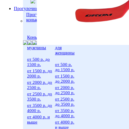
Прогулочные коньки
Прогулочные
коньки
Коньки
Коньки для
для
отдыха для
отдыха
мужчины
для
женщины
от 500 р. до
1500 р.
от 500 р.
до 1500 р.
от 1500 р. до
2000 р.
от 1500 р.
до 2000 р.
от 2000 р. до
2500 р.
от 2000 р.
до 2500 р.
от 2500 р. до
3500 р.
от 2500 р.
до 3500 р.
от 3500 р. до
4000 р.
от 3500 р.
до 4000 р.
от 4000 р. и
выше
от 4000 р.
и выше