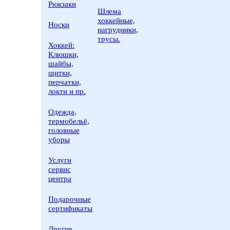
Рюкзаки
Шлема
хоккейные,
Носки
нагрудники,
трусы.
Хоккей:
Клюшки,
шайбы,
щитки,
перчатки,
локти и пр.
Одежда,
термобельё,
головные
уборы
Услуги
сервис
центра
Подарочные
сертификаты
Другие