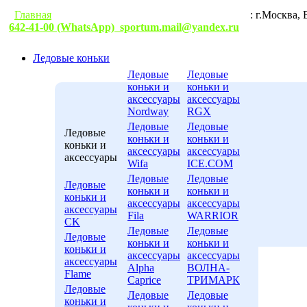
Главная
Гарантии
Условия доставки
Контакты
: г.М
642-41-00 (WhatsApp)
sportum.mail@yandex.ru
Ледовые коньки
Ледовые
Ледовые
коньки и
коньки и
аксессуары
аксессуары
Nordway
RGX
Ледовые
Ледовые
Ледовые
коньки и
коньки и
коньки и
аксессуары
аксессуары
аксессуары
Wifa
ICE.COM
Ледовые
Ледовые
Ледовые
коньки и
коньки и
коньки и
аксессуары
аксессуары
аксессуары
Fila
WARRIOR
CK
Ледовые
Ледовые
Ледовые
коньки и
коньки и
коньки и
аксессуары
аксессуары
аксессуары
Alpha
ВОЛНА-
Flame
Caprice
ТРИМАРК
Ледовые
Ледовые
Ледовые
коньки и