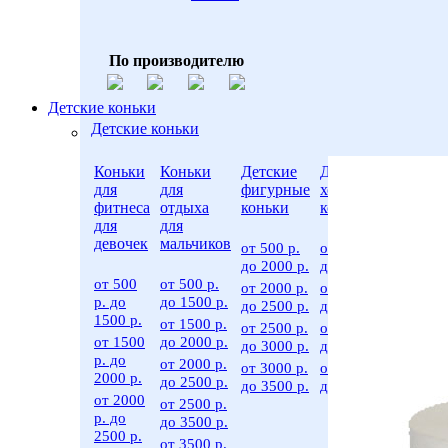
По производителю
Детские коньки
Детские коньки
Коньки
Коньки
Детские
Детские
Для
для
для
фигурные
хоккейные
малы
фитнеса
отдыха
коньки
коньки
для
для
от 500
девочек
мальчиков
от 500 р.
от 500 р.
до 20
до 2000 р.
до 2000 р.
р.
от 500
от 500 р.
от 2000 р.
от 2000 р.
от 200
р. до
до 1500 р.
до 2500 р.
до 2500 р.
р. до
1500 р.
от 1500 р.
2500 р
от 2500 р.
от 2500 р.
от 1500
до 2000 р.
до 3000 р.
до 3000 р.
р. до
от 2000 р.
от 3000 р.
от 3000 р.
2000 р.
до 2500 р.
до 3500 р.
до 3500 р.
от 2000
от 2500 р.
р. до
до 3500 р.
2500 р.
от 3500 р.