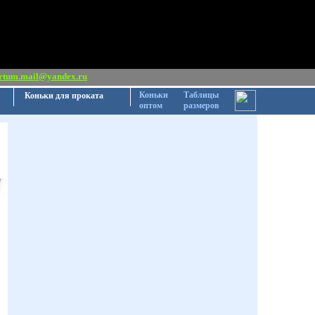
rtum.mail@yandex.ru
Коньки
Таблицы
Коньки для проката
оптом
размеров