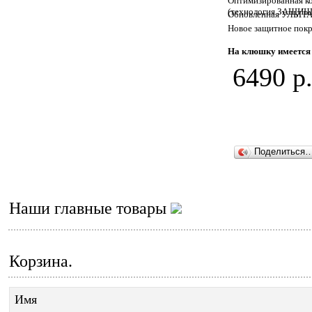
Оптимизированная к
(технология ЗАЩИЩ
Обновленная УЛЬТРА
Новое защитное пок
На клюшку имеется 
6490 р
Поделиться
Наши главные товары
Корзина.
Имя