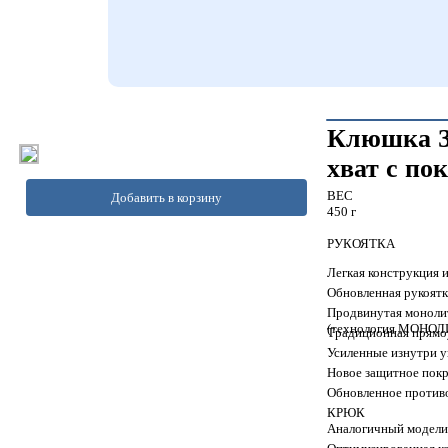
Клюшка За
хват с по
ВЕС
Добавить в корзину
450 г
РУКОЯТКА
Легкая конструкция 
Обновленная рукоятк
Продвинутая монолит
(технология МОНОЛ
Традиционная прямоу
Усиленные изнутри 
Новое защитное пок
Обновленное против
КРЮК
Аналогичный модели