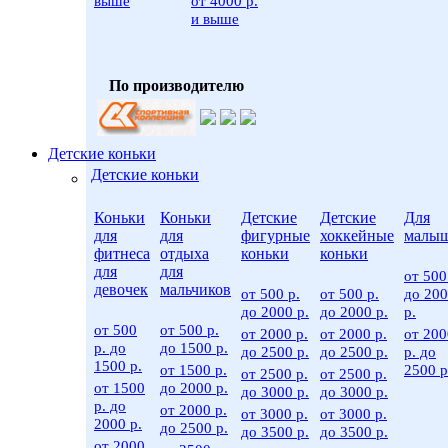
выше
от 4000 р.
и выше
По производителю
Детские коньки
Детские коньки
Коньки
Коньки
Детские
Детские
Для
для
для
фигурные
хоккейные
малы
фитнеса
отдыха
коньки
коньки
для
для
от 500
девочек
мальчиков
от 500 р.
от 500 р.
до 20
до 2000 р.
до 2000 р.
р.
от 500
от 500 р.
от 2000 р.
от 2000 р.
от 200
р. до
до 1500 р.
до 2500 р.
до 2500 р.
р. до
1500 р.
от 1500 р.
2500 р
от 2500 р.
от 2500 р.
от 1500
до 2000 р.
до 3000 р.
до 3000 р.
р. до
от 2000 р.
от 3000 р.
от 3000 р.
2000 р.
до 2500 р.
до 3500 р.
до 3500 р.
от 2000