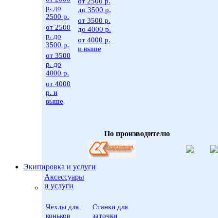
от 2500 р.
р. до
до 3500 р.
2500 р.
от 3500 р.
от 2500
до 4000 р.
р. до
от 4000 р.
3500 р.
и выше
от 3500
р. до
4000 р.
от 4000
р. и
выше
По производителю
Экипировка и услуги
Аксессуары
и услуги
Чехлы для
Станки для
коньков
заточки