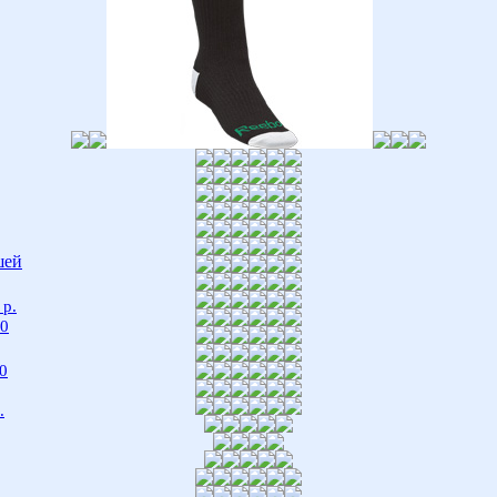
шей
 р.
00
0
.