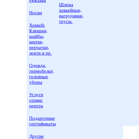
Рюкзаки
Шлема
хоккейные,
Носки
нагрудники,
трусы.
Хоккей:
Клюшки,
шайбы,
щитки,
перчатки,
локти и пр.
Одежда,
термобельё,
головные
уборы
Услуги
сервис
центра
Подарочные
сертификаты
Другие