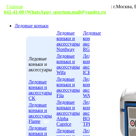
Главная
Гарантии
Условия доставки
Контакты
: г.М
642-41-00 (WhatsApp)
sportum.mail@yandex.ru
*
Ледовые коньки
Ледовые
Ледовые
коньки и
коньки и
аксессуары
аксессуары
Nordway
RGX
Ледовые
Ледовые
Ледовые
коньки и
коньки и
коньки и
аксессуары
аксессуары
аксессуары
Wifa
ICE.COM
Ледовые
Ледовые
Ледовые
коньки и
коньки и
коньки и
аксессуары
аксессуары
аксессуары
Fila
WARRIOR
CK
*
Ледовые
Ледовые
Ледовые
коньки и
коньки и
коньки и
аксессуары
аксессуары
аксессуары
Alpha
ВОЛНА-
Flame
Caprice
ТРИМАРК
Ледовые
*
Ледовые
Ледовые
коньки и