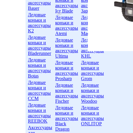
коньки и
коньки и
*
аксессуары
аксессуары
аксессуары
Bauer
Ice Blade
Заряд
*
Ледовые
Ледовые
Ледовые
коньки и
коньки и
коньки и
аксессуары
аксессуары
аксессуары
K2
Atemi
Mad Guy
Ледовые
*
Ледовые
Ледовые
коньки и
коньки и
коньки и
аксессуары
аксессуары
аксессуары
Bladerunner
Ultima
KHL
Ледовые
Ледовые
Ледовые
коньки и
коньки и
коньки и
аксессуары
аксессуары
аксессуары
Botas
Prosharp
Grom
Ледовые
Ледовые
Ледовые
коньки и
коньки и
коньки и
аксессуары
аксессуары
аксессуары
CCM
Fischer
Woodoo
Ледовые
Ледовые
Ледовые
коньки и
коньки и
коньки и
аксессуары
аксессуары
аксессуары
REEBOK
Black
ONLITOP
Аксессуары
Dragon
для