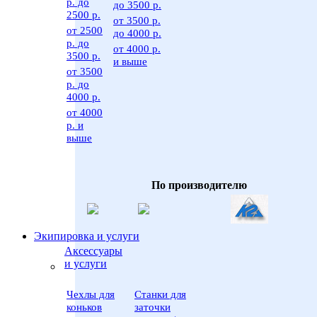
р. до
до 3500 р.
2500 р.
от 3500 р.
от 2500
до 4000 р.
р. до
от 4000 р.
3500 р.
и выше
от 3500
р. до
4000 р.
от 4000
р. и
выше
По производителю
Экипировка и услуги
Аксессуары
и услуги
Чехлы для
Станки для
коньков
заточки