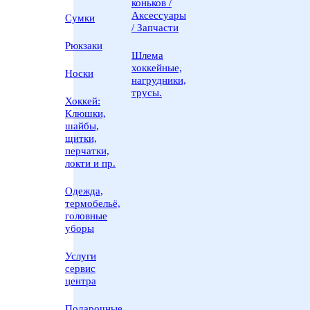
коньков /
Аксессуары
Сумки
/ Запчасти
Рюкзаки
Шлема
хоккейные,
Носки
нагрудники,
трусы.
Хоккей:
Клюшки,
шайбы,
щитки,
перчатки,
локти и пр.
Одежда,
термобельё,
головные
уборы
Услуги
сервис
центра
Подарочные