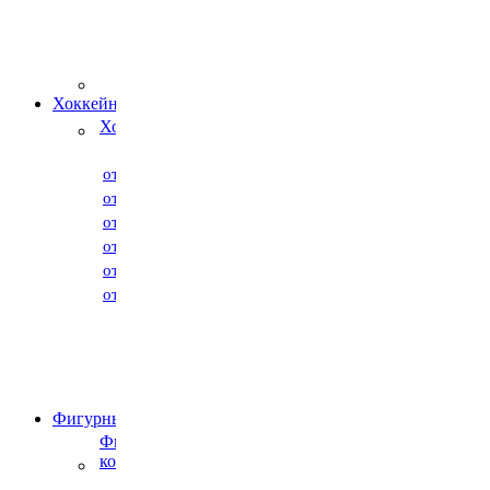
Ледовые
коньки и
аксессуары
Stingrey
Хоккейные коньки
Хоккейные коньки
от 500 р. до 2000 р.
от 2000 р. до 3000 р.
от 3000 р. до 4000 р.
от 4000 р. до 5000 р.
от 5000 р. до 6000 р.
от 6000 р. до 30000 р.
Фигурные коньки
Фигурные
коньки