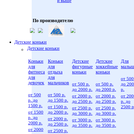
и выше
По производителю
Детские коньки
Детские коньки
Коньки
Коньки
Детские
Детские
Для
для
для
фигурные
хоккейные
малы
фитнеса
отдыха
коньки
коньки
для
для
от 500
девочек
мальчиков
от 500 р.
от 500 р.
до 20
до 2000 р.
до 2000 р.
р.
от 500
от 500 р.
от 2000 р.
от 2000 р.
от 200
р. до
до 1500 р.
до 2500 р.
до 2500 р.
р. до
1500 р.
от 1500 р.
2500 р
от 2500 р.
от 2500 р.
от 1500
до 2000 р.
до 3000 р.
до 3000 р.
р. до
от 2000 р.
от 3000 р.
от 3000 р.
2000 р.
до 2500 р.
до 3500 р.
до 3500 р.
от 2000
от 2500 р.