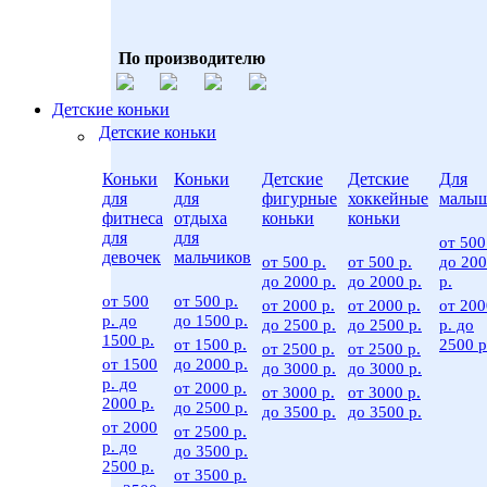
По производителю
Детские коньки
Детские коньки
Коньки
Коньки
Детские
Детские
Для
для
для
фигурные
хоккейные
малы
фитнеса
отдыха
коньки
коньки
для
для
от 500
девочек
мальчиков
от 500 р.
от 500 р.
до 20
до 2000 р.
до 2000 р.
р.
от 500
от 500 р.
от 2000 р.
от 2000 р.
от 200
р. до
до 1500 р.
до 2500 р.
до 2500 р.
р. до
1500 р.
от 1500 р.
2500 р
от 2500 р.
от 2500 р.
от 1500
до 2000 р.
до 3000 р.
до 3000 р.
р. до
от 2000 р.
от 3000 р.
от 3000 р.
2000 р.
до 2500 р.
до 3500 р.
до 3500 р.
от 2000
от 2500 р.
р. до
до 3500 р.
2500 р.
от 3500 р.