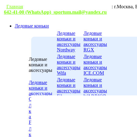
Главная
Гарантии
Условия доставки
Контакты
: г.М
642-41-00 (WhatsApp)
sportum.mail@yandex.ru
Ледовые коньки
Ледовые
Ледовые
коньки и
коньки и
аксессуары
аксессуары
Nordway
RGX
Ледовые
Ледовые
Ледовые
коньки и
коньки и
коньки и
аксессуары
аксессуары
аксессуары
Wifa
ICE.COM
Ледовые
Ледовые
Ледовые
коньки и
коньки и
коньки и
аксессуары
аксессуары
аксессуары
Fila
WARRIOR
CK
Ледовые
Ледовые
Ледовые
коньки и
коньки и
коньки и
аксессуары
аксессуары
аксессуары
Alpha
ВОЛНА-
Flame
Caprice
ТРИМАРК
Ледовые
Ледовые
Ледовые
коньки и