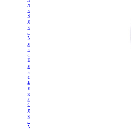
Ледовые
ледовых
коньки и
коньков
аксессуары
SPORTUM
Hespeler
Ледовые
Ледовые
коньки и
коньки и
аксессуары
аксессуары
Misson
Sima
Ледовые
Ледовые
коньки и
коньки и
аксессуары
аксессуары
Easton
Impala
Ледовые
Ледовые
коньки и
коньки и
аксессуары
аксессуары
Jackson
Espo
Ледовые
Ледовые
коньки и
коньки и
аксессуары
аксессуары
Graf
Exon
Ледовые
Ледовые
коньки и
коньки и
аксессуары
аксессуары
Maxcity
Goal Pass