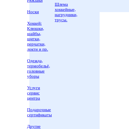
Рюкзаки
Шлема
хоккейные,
Носки
нагрудники,
трусы.
Хоккей:
Клюшки,
шайбы,
щитки,
перчатки,
локти и пр.
Одежда,
термобельё,
головные
уборы
Услуги
сервис
центра
Подарочные
сертификаты
Другие