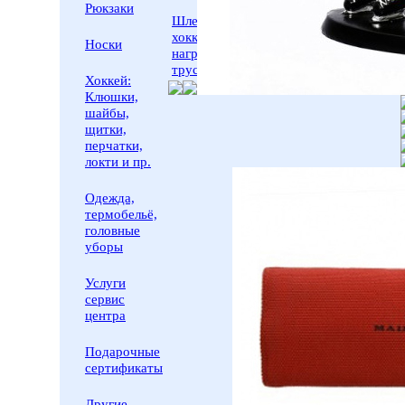
Рюкзаки
Шлема
хоккейные,
Носки
нагрудники,
трусы.
Хоккей:
Клюшки,
шайбы,
щитки,
перчатки,
локти и пр.
Одежда,
термобельё,
головные
уборы
Услуги
сервис
центра
Подарочные
сертификаты
Другие