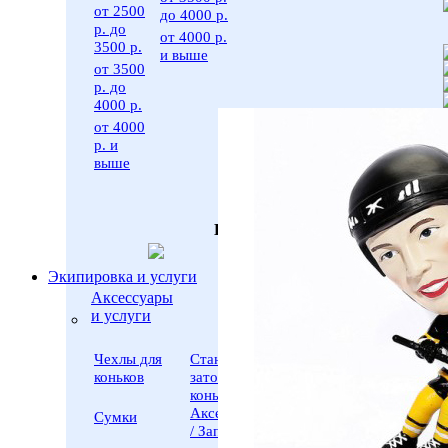
от 2500
до 4000 р.
р. до
от 4000 р.
3500 р.
и выше
от 3500
р. до
4000 р.
от 4000
р. и
выше
По производителю
Экипировка и услуги
Аксессуары
и услуги
Чехлы для
Станки для
коньков
заточки
коньков /
Аксессуары
Сумки
/ Запчасти