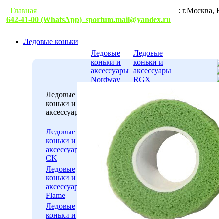
Главная
Гарантии
Условия доставки
Контакты
: г.М
642-41-00 (WhatsApp)
sportum.mail@yandex.ru
Ледовые коньки
Ледовые
Ледовые
коньки и
коньки и
аксессуары
аксессуары
Nordway
RGX
Ледовые
Ледовые
Ледовые
коньки и
коньки и
коньки и
аксессуары
аксессуары
аксессуары
Wifa
ICE.COM
Ледовые
Ледовые
Ледовые
коньки и
коньки и
коньки и
аксессуары
аксессуары
аксессуары
Fila
WARRIOR
CK
Ледовые
Ледовые
Ледовые
коньки и
коньки и
коньки и
аксессуары
аксессуары
аксессуары
Alpha
ВОЛНА-
Flame
Caprice
ТРИМАРК
Ледовые
Ледовые
Ледовые
коньки и