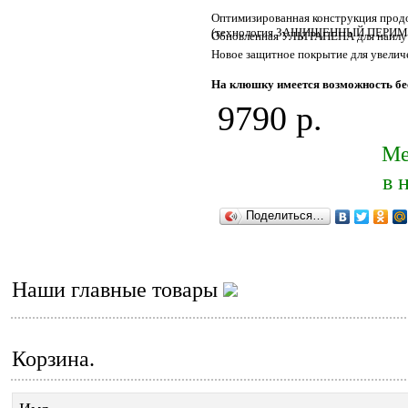
Оптимизированная конструкция прод
(технология ЗАЩИЩЕННЫЙ ПЕРИМЕТР
Обновленная УЛЬТРАПЕНА для наилуч
Новое защитное покрытие для увели
На клюшку имеется возможность бес
9790 р.
Ме
в 
Поделиться…
Наши главные товары
Корзина.