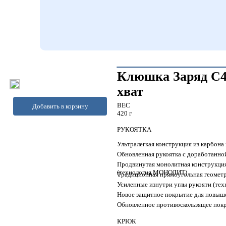
Клюшка Заряд С40
хват
ВЕС
Добавить в корзину
420 г
РУКОЯТКА
Ультралегкая конструкция из карбона
Обновленная рукоятка с доработанно
Продвинутая монолитная конструкция
(технология МОНОЛИТ)
Традиционная прямоугольная геометр
Усиленные изнутри углы рукояти (т
Новое защитное покрытие для повыш
Обновленное противоскользящее пок
КРЮК