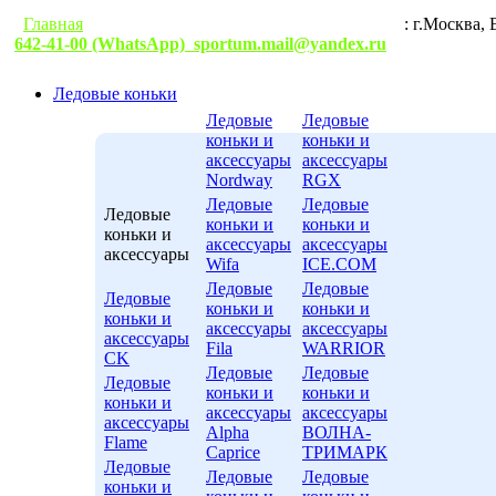
Главная
Гарантии
Условия доставки
Контакты
: г.М
642-41-00 (WhatsApp)
sportum.mail@yandex.ru
Ледовые коньки
Ледовые
Ледовые
коньки и
коньки и
аксессуары
аксессуары
Nordway
RGX
Ледовые
Ледовые
Ледовые
коньки и
коньки и
коньки и
аксессуары
аксессуары
аксессуары
Wifa
ICE.COM
Ледовые
Ледовые
Ледовые
коньки и
коньки и
коньки и
аксессуары
аксессуары
аксессуары
Fila
WARRIOR
CK
Ледовые
Ледовые
Ледовые
коньки и
коньки и
коньки и
аксессуары
аксессуары
аксессуары
Alpha
ВОЛНА-
Flame
Caprice
ТРИМАРК
Ледовые
Ледовые
Ледовые
коньки и