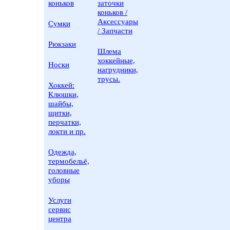
коньков
заточки
коньков /
Аксессуары
Сумки
/ Запчасти
Рюкзаки
Шлема
хоккейные,
Носки
нагрудники,
трусы.
Хоккей:
Клюшки,
шайбы,
щитки,
перчатки,
локти и пр.
Одежда,
термобельё,
головные
уборы
Услуги
сервис
центра