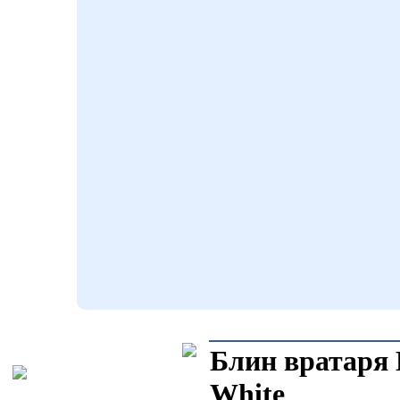
Блин вратар
White