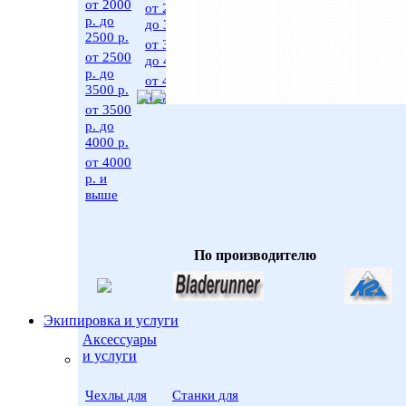
от 2000
от 2500 р.
р. до
до 3500 р.
2500 р.
от 3500 р.
от 2500
до 4000 р.
р. до
от 4000 р.
3500 р.
и выше
от 3500
р. до
4000 р.
от 4000
р. и
выше
По производителю
Экипировка и услуги
Аксессуары
и услуги
Чехлы для
Станки для